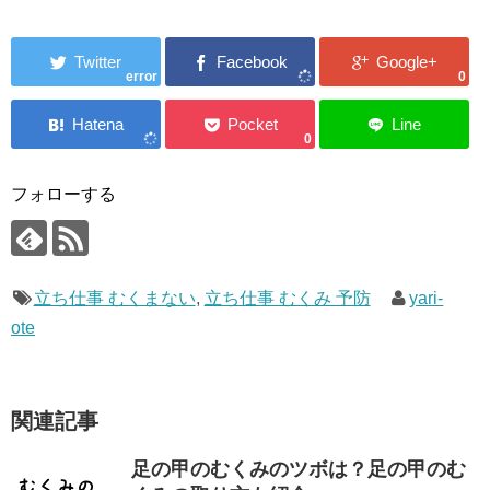
error
0
0
フォローする
立ち仕事 むくまない
,
立ち仕事 むくみ 予防
yari-
ote
関連記事
足の甲のむくみのツボは？足の甲のむ