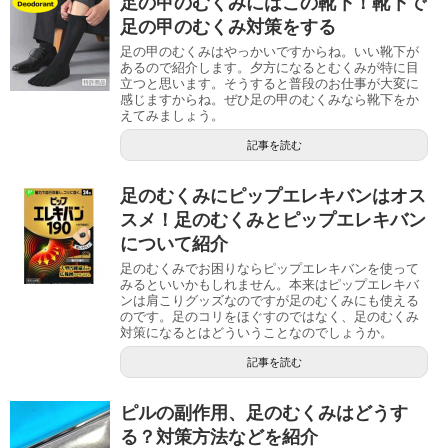
足の甲のむくみにはこの靴下！靴下で
足の甲のむくみ対策をする
足の甲のむくみはやっかいですからね。いい靴下が
あるので紹介します。夕方になるとむくみが特に目
立つと思います。そうすると普段のお仕事が大変に
感じますからね。ぜひ足の甲のむくみなら靴下をか
えてみましょう。
記事を読む
足のむくみにピップエレキバンはオス
スメ！足のむくみとピップエレキバン
について紹介
足のむくみでお困りならピップエレキバンを使って
みるといいかもしれません。本来はピップエレキバ
ンは肩こりグッズなのですが足のむくみにも使える
のです。足のコリをほぐすのではなく、足のむくみ
対策になるとはどういうことなのでしょうか。
記事を読む
ピルの副作用、足のむくみはどうす
る？対策方法などを紹介